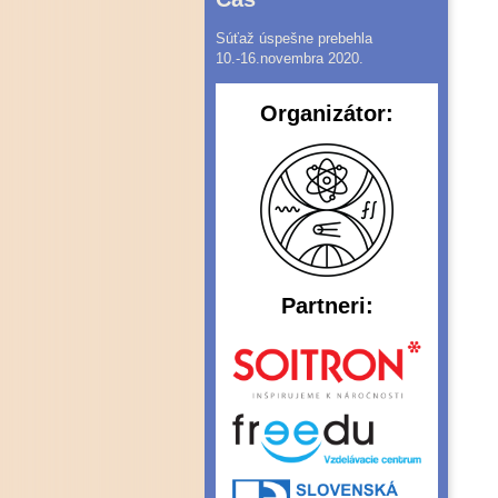
Súťaž úspešne prebehla
10.-16.novembra 2020.
Organizátor:
Partneri: