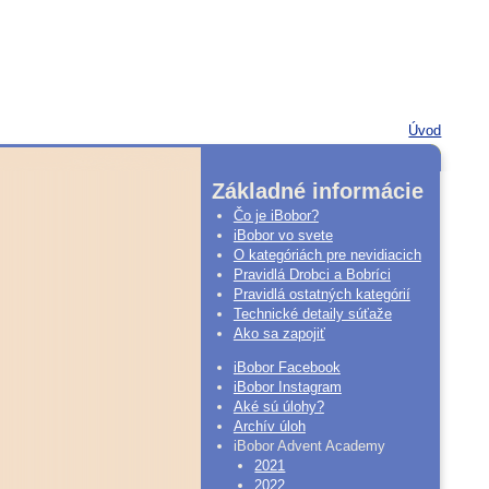
Úvod
Základné informácie
Čo je iBobor?
iBobor vo svete
O kategóriách pre nevidiacich
Pravidlá Drobci a Bobríci
Pravidlá ostatných kategórií
Technické detaily súťaže
Ako sa zapojiť
iBobor Facebook
iBobor Instagram
Aké sú úlohy?
Archív úloh
iBobor Advent Academy
2021
2022