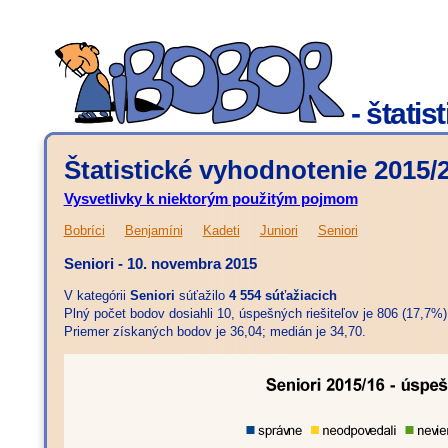
- štati
Štatistické vyhodnotenie 2015/
Vysvetlivky k niektorým použitým pojmom
Bobríci
Benjamíni
Kadeti
Juniori
Seniori
Seniori - 10. novembra 2015
V kategórii
Seniori
súťažilo
4 554 súťažiacich
Plný počet bodov dosiahli 10, úspešných riešiteľov je 806 (17,7%)
Priemer získaných bodov je 36,04; medián je 34,70.